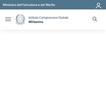
Vai ai contenuti
Vai al menu di navigazione
Vai al footer
Ministero dell'Istruzione e del Merito
Istituto Comprensivo Statale
Millesimo
— Visita la pagina iniziale della scuola