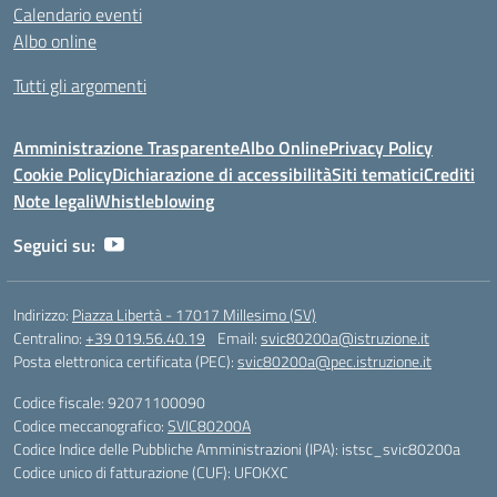
Calendario eventi
Albo online
Tutti gli argomenti
Amministrazione Trasparente
Albo Online
Privacy Policy
Cookie Policy
Dichiarazione di accessibilità
Siti tematici
Crediti
Note legali
Whistleblowing
Seguici su:
Indirizzo:
Piazza Libertà - 17017 Millesimo (SV)
Centralino:
+39 019.56.40.19
Email:
svic80200a@istruzione.it
Posta elettronica certificata (PEC):
svic80200a@pec.istruzione.it
Codice fiscale: 92071100090
Codice meccanografico:
SVIC80200A
Codice Indice delle Pubbliche Amministrazioni (IPA): istsc_svic80200a
Codice unico di fatturazione (CUF): UFOKXC