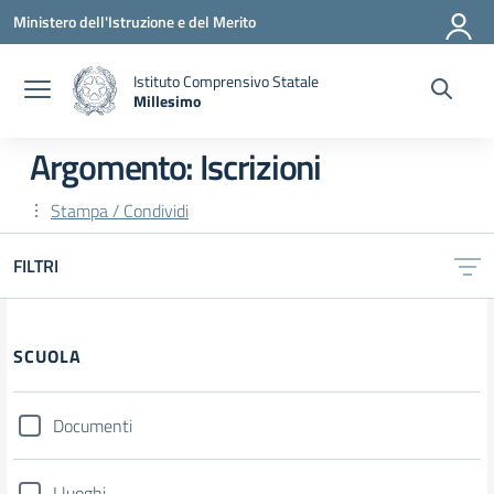
Vai ai contenuti
Vai al menu di navigazione
Vai al footer
Ministero dell'Istruzione e del Merito
Istituto Comprensivo Statale
Millesimo
— Visita la pagina iniziale della scuola
Argomento: Iscrizioni
Stampa / Condividi
FILTRI
Filtri
SCUOLA
Documenti
I luoghi