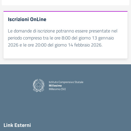
Iscrizioni OnLine
Le domande di iscrizione potranno essere presentate nel
periodo compreso tra le ore 8:00 del giorno 13 gennaio
2026 e le ore 20:00 del giorno 14 febbraio 2026.
Istituto Comprensivo Statale
Millesimo
Millesimo (SV)
— Visita la pagina iniziale della scuola
Link Esterni