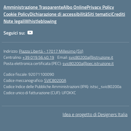
Amministrazione Trasparente
Albo Online
Privacy Policy
Cookie Policy
Dichiarazione di accessibilità
Siti tematici
Crediti
Note legali
Whistleblowing
Seguici su:
Indirizzo:
Piazza Libertà - 17017 Millesimo (SV)
Centralino:
+39 019.56.40.19
Email:
svic80200a@istruzione.it
Posta elettronica certificata (PEC):
svic80200a@pec.istruzione.it
Codice fiscale: 92071100090
Codice meccanografico:
SVIC80200A
Codice Indice delle Pubbliche Amministrazioni (IPA): istsc_svic80200a
Codice unico di fatturazione (CUF): UFOKXC
Idea e progetto di Designers Italia