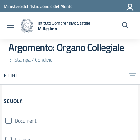
Vai ai contenuti
Vai al menu di navigazione
Vai al footer
Ministero dell'Istruzione e del Merito
Istituto Comprensivo Statale
Millesimo
— Visita la pagina iniziale della scuola
Argomento: Organo Collegiale
Stampa / Condividi
FILTRI
Filtri
SCUOLA
Documenti
I luoghi