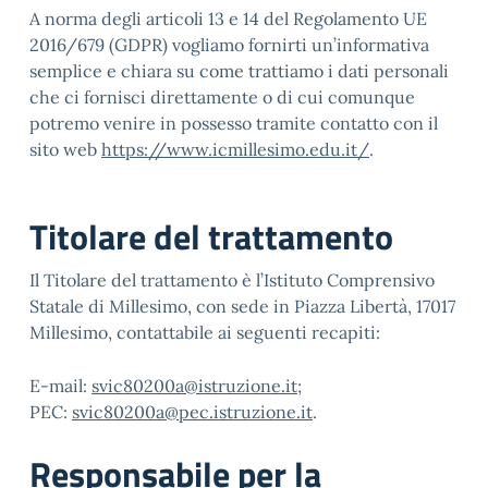
A norma degli articoli 13 e 14 del Regolamento UE
2016/679 (GDPR) vogliamo fornirti un’informativa
semplice e chiara su come trattiamo i dati personali
che ci fornisci direttamente o di cui comunque
potremo venire in possesso tramite contatto con il
sito web
https://www.icmillesimo.edu.it/
.
Titolare del trattamento
Il Titolare del trattamento è l’Istituto Comprensivo
Statale di Millesimo, con sede in Piazza Libertà, 17017
Millesimo, contattabile ai seguenti recapiti:
E-mail:
svic80200a@istruzione.it
;
PEC:
svic80200a@pec.istruzione.it
.
Responsabile per la