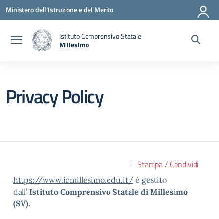
Vai ai contenuti
Vai al menu di navigazione
Vai al footer
Ministero dell'Istruzione e del Merito
Istituto Comprensivo Statale
Millesimo
— Visita la pagina iniziale della scuola
Privacy Policy
Stampa / Condividi
https://www.icmillesimo.edu.it/
è gestito
dall’
Istituto Comprensivo Statale di Millesimo
(SV).