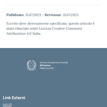
Pubblicato:
31.07.2023
-
Revisione:
31.07.2023
Eccetto dove diversamente specificato, questo articolo è
stato rilasciato sotto Licenza Creative Commons
Attribuzione 4.0 Italia.
Istituto Comprensivo Statale
Millesimo
Millesimo (SV)
— Visita la pagina iniziale della scuola
Link Esterni
MIUR