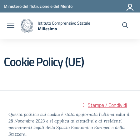
Vai ai contenuti
Vai al menu di navigazione
Vai al footer
Ministero dell'Istruzione e del Merito
Istituto Comprensivo Statale
Millesimo
— Visita la pagina iniziale della scuola
Cookie Policy (UE)
Stampa / Condividi
Questa politica sui cookie è stata aggiornata l’ultima volta il
28 Novembre 2023 e si applica ai cittadini e ai residenti
permanenti legali dello Spazio Economico Europeo e della
Svizzera.