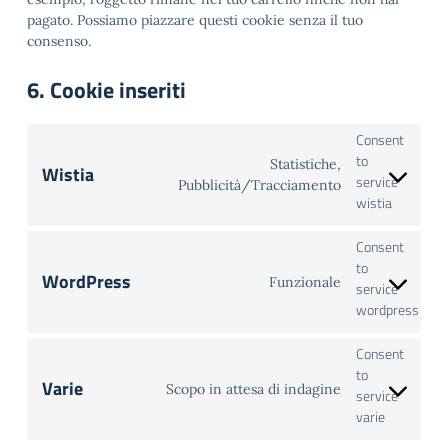
pagato. Possiamo piazzare questi cookie senza il tuo
consenso.
6. Cookie inseriti
Consent
to
Statistiche,
Wistia
service
Pubblicità/Tracciamento
wistia
Consent
to
WordPress
Funzionale
service
wordpress
Consent
to
Varie
Scopo in attesa di indagine
service
varie