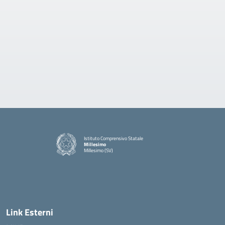
Istituto Comprensivo Statale
Millesimo
Millesimo (SV)
— Visita la pagina iniziale della scuola
Link Esterni