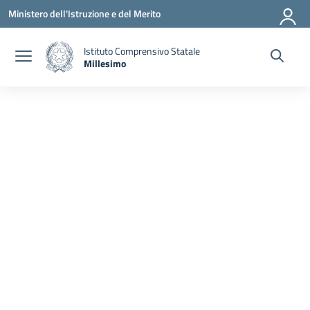
Vai ai contenuti
Vai al menu di navigazione
Vai al footer
Ministero dell'Istruzione e del Merito
Istituto Comprensivo Statale
Millesimo
— Visita la pagina iniziale della scuola