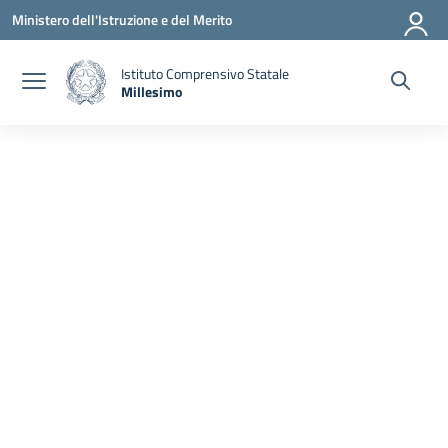
Vai ai contenuti
Vai al menu di navigazione
Vai al footer
Ministero dell'Istruzione e del Merito
Istituto Comprensivo Statale
Millesimo
— Visita la pagina iniziale della scuola