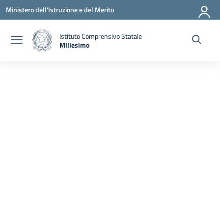
Vai ai contenuti
Vai al menu di navigazione
Vai al footer
Ministero dell'Istruzione e del Merito
Istituto Comprensivo Statale
Millesimo
— Visita la pagina iniziale della scuola