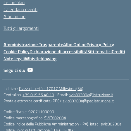
Le Circolari
Calendario eventi
Albo online
Tutti gli argomenti
Amministrazione Trasparente
Albo Online
Privacy Policy
Cookie Policy
Dichiarazione di accessibilità
Siti tematici
Crediti
Note legali
Whistleblowing
Seguici su:
Indirizzo:
Piazza Libertà - 17017 Millesimo (SV)
Centralino:
+39 019.56.40.19
Email:
svic80200a@istruzione.it
Posta elettronica certificata (PEC):
svic80200a@pec.istruzione.it
Codice fiscale: 92071100090
Codice meccanografico:
SVIC80200A
Codice Indice delle Pubbliche Amministrazioni (IPA): istsc_svic80200a
Codice unico di fatturazione (CUF): UFOKXC